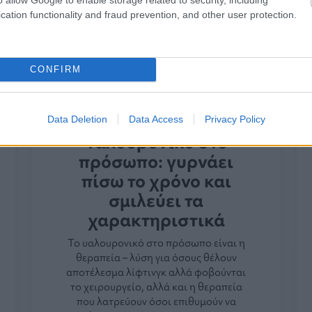
cation functionality and fraud prevention, and other user protection.
CONFIRM
Data Deletion
Data Access
Privacy Policy
Υαλουρονικό στο
πρόσωπο: γυρνάει
πίσω το χρόνο και
σμιλεύει τα
χαρακτηριστικά
Το υαλουρονικό στο πρόσωπο είναι η
θεραπεία – λύση για όσους θέλουν
αποτέλεσμα λίφτινγκ αλλά φοβούνται
το χειρουργείο, αλλά και η θεραπεία
που λατρεύουν όσοι επιθυμούν να