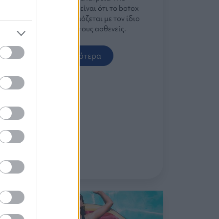
Antiagers αρχή μας είναι ότι το bοtοx
δεν πρέπει να εφαρμόζεται με τον ίδιο
τρόπο σε όλους τους ασθενείς.
Περισσότερα