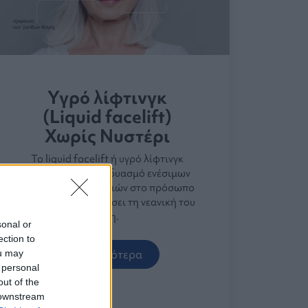
Υγρό λίφτινγκ
(Liquid facelift)
Χωρίς Νυστέρι
Το liquid facelift ή υγρό λίφτινγκ
βασίζεται στο συνδυασμό ενέσιμων
αισθητικών θεραπειών στο πρόσωπο
με σκοπό να ανακτήσει τη νεανική του
όψη.
sonal or
ection to
Περισσότερα
ou may
 personal
out of the
 downstream