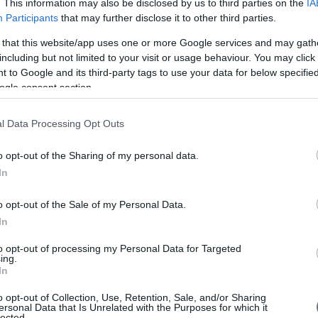
. This information may also be disclosed by us to third parties on the
IA
Participants
that may further disclose it to other third parties.
 that this website/app uses one or more Google services and may gath
including but not limited to your visit or usage behaviour. You may click 
 to Google and its third-party tags to use your data for below specifi
ogle consent section.
l Data Processing Opt Outs
o opt-out of the Sharing of my personal data.
In
o opt-out of the Sale of my Personal Data.
Ποιες είναι οι
In
καλύτερες βιταμίνες
to opt-out of processing my Personal Data for Targeted
για το δέρμα και την
ing.
In
ομορφιά;
o opt-out of Collection, Use, Retention, Sale, and/or Sharing
Οι καλύτερες βιταμίνες για το δέρμα
ersonal Data that Is Unrelated with the Purposes for which it
lected.