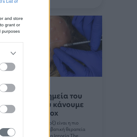
B’s List of
er and store
to grant or
ed purposes
Σε ποια σημεία του
προσώπου κάνουμε
Botox
Το botox (μπότοξ) είναι η πιο
δημοφιλής μη επεμβατική θεραπεία
παγκοσμίως. Στα Ιατρεία The