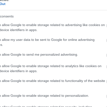
είναι θέμα που κυριαρχεί στις
Out
ιστοσελίδες που ασχολούνται με
θέματα ομορφιάς. Υπάρχουν άπειρες
συμβουλές για το ποιες είναι οι
consents
καλύτερες, για το αν πρέπει να
o allow Google to enable storage related to advertising like cookies on
εφαρμόζονται τοπικά ή είναι
evice identifiers in apps.
καλύτερα να λαμβάνονται σε
συμπληρώματα ή μέσα από τη
o allow my user data to be sent to Google for online advertising
διατροφή μας, αλλά και για το πως
s.
πρέπει να συνδυάζονται. Τι απαντούν,
όμως, κορυφαίοι δερματολόγοι σε
to allow Google to send me personalized advertising.
αυτές τις ερωτήσεις;
o allow Google to enable storage related to analytics like cookies on
Περισσότερα
evice identifiers in apps.
o allow Google to enable storage related to functionality of the website
o allow Google to enable storage related to personalization.
o allow Google to enable storage related to security, including