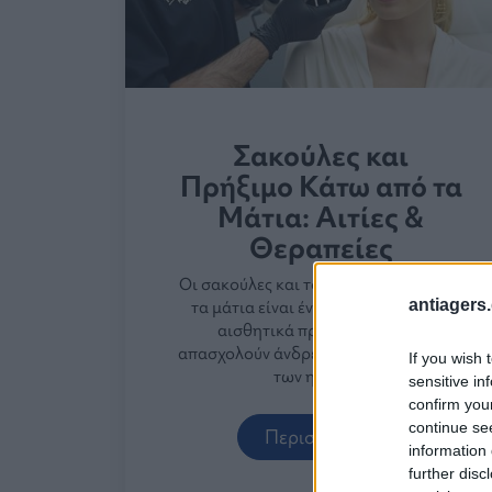
Σακούλες και
Πρήξιμο Κάτω από τα
Μάτια: Αιτίες &
Θεραπείες
Οι σακούλες και το πρήξιμο κάτω από
antiagers.
τα μάτια είναι ένα από τα πιο κοινά
αισθητικά προβλήματα που
απασχολούν άνδρες και γυναίκες όλων
If you wish 
των ηλικιών.
sensitive in
confirm you
continue se
Περισσότερα
information 
further disc