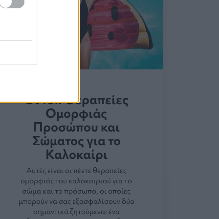
Οι τοπ Θεραπείες
Ομορφιάς
Προσώπου και
Σώματος για το
Καλοκαίρι
Αυτές είναι οι πέντε θεραπείες
ομορφιάς του καλοκαιριού για το
σώμα και το πρόσωπο, οι οποίες
μπορούν να σας εξασφαλίσουν δύο
σημαντικά ζητούμενα: ένα