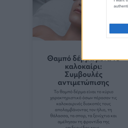
authenti
Θαμπό δέρμα μετά το
καλοκαίρι:
Συμβουλές
αντιμετώπισης
Το θαμπό δέρμα είναι το κύριο
χαρακτηριστικό όσων πέρασαν τις
καλοκαιρινές διακοπές τους
απολαμβάνοντας τον ήλιο, τη
θάλασσα, τα σπορ, τα ξενύχτια και
αμέλησαν τη φροντίδα της
επιδερμίδας τους.