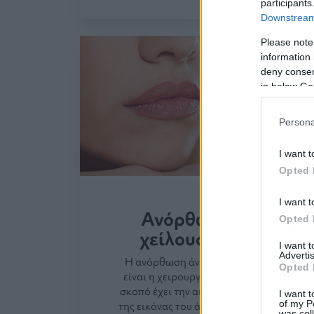
participants
Downstream 
Please note
information 
deny consent
in below Go
Persona
I want t
Opted 
I want t
Ανόρθωση άνω
Opted 
χείλους ή lip lift
I want 
Advertis
Η ανόρθωση άνω χείλους ή lip lift
Opted 
είναι η χειρουργική επέμβαση που
σκοπό έχει την αισθητική βελτίωση
I want t
of my P
της εικόνας του άνω χείλους. Το άνω
was col