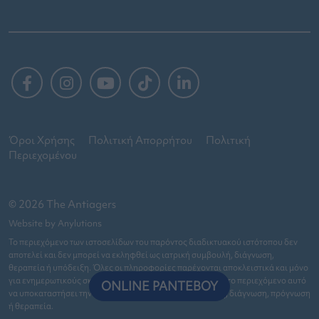
Όροι Χρήσης
Πολιτική Απορρήτου
Πολιτική
Περιεχομένου
© 2026 The Antiagers
Website by Anylutions
Το περιεχόμενο των ιστοσελίδων του παρόντος διαδικτυακού ιστότοπου δεν
αποτελεί και δεν μπορεί να εκληφθεί ως ιατρική συμβουλή, διάγνωση,
θεραπεία ή υπόδειξη. Όλες οι πληροφορίες παρέχονται αποκλειστικά και μόνο
για ενημερωτικούς σκοπούς. Δεν υπάρχει καμία πρόθεση το περιεχόμενο αυτό
ONLINE ΡΑΝΤΕΒΟΥ
να υποκαταστήσει την εξατομικευμένη ιατρική συμβουλή, διάγνωση, πρόγνωση
ή θεραπεία.