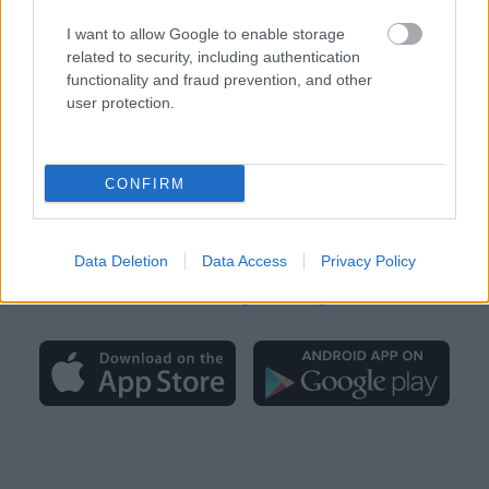
Μπες στην ομάδα των The
Antiagers
I want to allow Google to enable storage
related to security, including authentication
functionality and fraud prevention, and other
Εγγραφή στο Newsletter
user protection.
Εγγραφή στην ομάδα μας στο Viber
CONFIRM
📱 Νέο THE ANTIAGERS App
Data Deletion
Data Access
Privacy Policy
διαθέσιμο τώρα