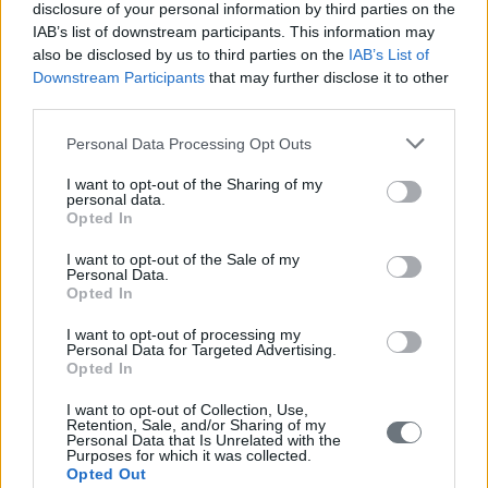
disclosure of your personal information by third parties on the
IAB’s list of downstream participants. This information may
also be disclosed by us to third parties on the
IAB’s List of
Downstream Participants
that may further disclose it to other
third parties.
Please note that this website/app uses one or more Google
Personal Data Processing Opt Outs
services and may gather and store information including but
not limited to your visit or usage behaviour. You may click to
I want to opt-out of the Sharing of my
personal data.
grant or deny consent to Google and its third-party tags to
Opted In
use your data for below specified purposes in below Google
consent section.
I want to opt-out of the Sale of my
Personal Data.
Opted In
I want to opt-out of processing my
Personal Data for Targeted Advertising.
Opted In
I want to opt-out of Collection, Use,
Retention, Sale, and/or Sharing of my
Personal Data that Is Unrelated with the
Purposes for which it was collected.
Opted Out